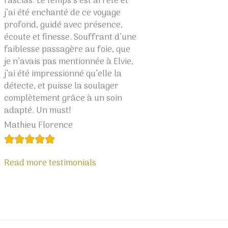
fascias. Le temps s’est arrêté et
hésiter. Merci chèr
j’ai été enchanté de ce voyage
moment lumineux 
profond, guidé avec présence,
Boukellal Sami
écoute et finesse. Souffrant d’une
faiblesse passagère au foie, que
je n’avais pas mentionnée à Elvie,
Read more testimo
j’ai été impressionné qu’elle la
détecte, et puisse la soulager
complètement grâce à un soin
adapté. Un must!
Mathieu Florence
Read more testimonials