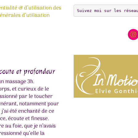
ntialité & d’utilisation des
Suivez moi sur les résea
nérales d’utilisation
In
écoute et profondeur
Bulle thaïlandaise
 un massage 3h.
Le massage d’Elvie est un ret
rps, et curieux de le
Les gestes sont précis, envel
essionné par le toucher
bienveillants. Habitué des m
égénérant, notamment pour
me suis retrouvé instantané
t j’ai été enchanté de ce
Une belle rencontre d’âme. À
e, écoute et finesse.
chère Elvie pour ce moment 
 au foie, que je n’avais
Boukellal Sami
ressionné qu’elle la