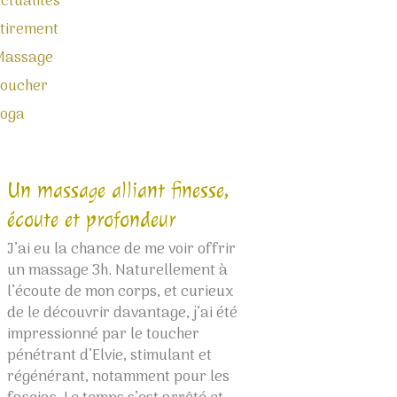
ctualités
tirement
Massage
oucher
Yoga
Un massage alliant finesse,
Bulle thaïlanda
écoute et profondeur
Le massage d’Elvie
la source, à sa sou
J’ai eu la chance de me voir offrir
sont précis, envel
un massage 3h. Naturellement à
profonds, fluides e
l’écoute de mon corps, et curieux
Habitué des massa
de le découvrir davantage, j’ai été
Thaïlande, je me s
impressionné par le toucher
instantanément da
pénétrant d’Elvie, stimulant et
merveilleux pays. 
régénérant, notamment pour les
rencontre d’âme. À