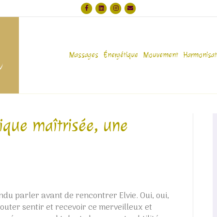
F
L
I
E
a
i
n
m
c
n
s
a
e
k
t
i
b
e
a
l
Massages
Énergétique
Mouvement
Harmonisat
o
d
g
o
i
r
k
n
a
m
ique maîtrisée, une
du parler avant de rencontrer Elvie. Oui, oui,
outer sentir et recevoir ce merveilleux et