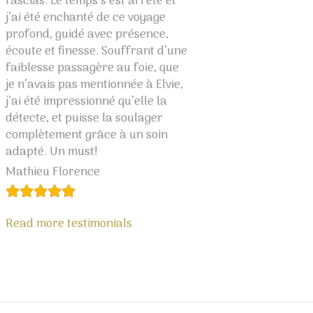
fascias. Le temps s’est arrêté et
hésiter. Merci chèr
j’ai été enchanté de ce voyage
moment lumineux 
profond, guidé avec présence,
Boukellal Sami
écoute et finesse. Souffrant d’une
faiblesse passagère au foie, que
je n’avais pas mentionnée à Elvie,
Read more testimo
j’ai été impressionné qu’elle la
détecte, et puisse la soulager
complètement grâce à un soin
adapté. Un must!
Mathieu Florence
Read more testimonials