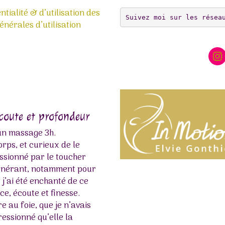
ntialité & d’utilisation des
Suivez moi sur les résea
nérales d’utilisation
In
écoute et profondeur
Bulle thaïlandaise
 un massage 3h.
Le massage d’Elvie est un ret
rps, et curieux de le
Les gestes sont précis, envel
essionné par le toucher
bienveillants. Habitué des m
égénérant, notamment pour
me suis retrouvé instantané
t j’ai été enchanté de ce
Une belle rencontre d’âme. À
e, écoute et finesse.
chère Elvie pour ce moment 
 au foie, que je n’avais
Boukellal Sami
ressionné qu’elle la