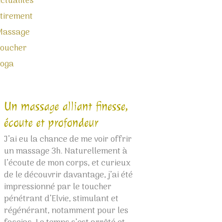
ctualités
tirement
Massage
oucher
Yoga
Un massage alliant finesse,
Bulle thaïlanda
écoute et profondeur
Le massage d’Elvie
la source, à sa sou
J’ai eu la chance de me voir offrir
sont précis, envel
un massage 3h. Naturellement à
profonds, fluides e
l’écoute de mon corps, et curieux
Habitué des massa
de le découvrir davantage, j’ai été
Thaïlande, je me s
impressionné par le toucher
instantanément da
pénétrant d’Elvie, stimulant et
merveilleux pays. 
régénérant, notamment pour les
rencontre d’âme. À