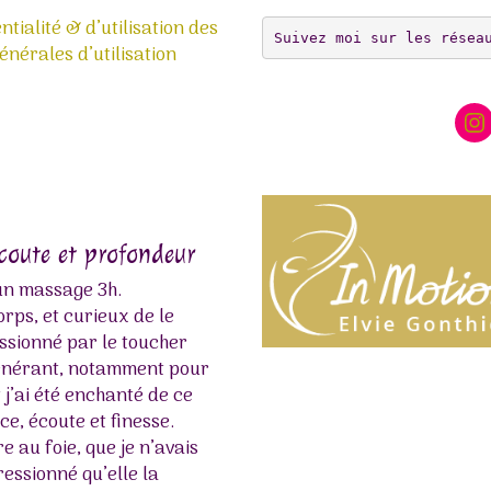
ntialité & d’utilisation des
Suivez moi sur les résea
nérales d’utilisation
In
écoute et profondeur
Bulle thaïlandaise
 un massage 3h.
Le massage d’Elvie est un ret
rps, et curieux de le
Les gestes sont précis, envel
essionné par le toucher
bienveillants. Habitué des m
égénérant, notamment pour
me suis retrouvé instantané
t j’ai été enchanté de ce
Une belle rencontre d’âme. À
e, écoute et finesse.
chère Elvie pour ce moment 
 au foie, que je n’avais
Boukellal Sami
ressionné qu’elle la