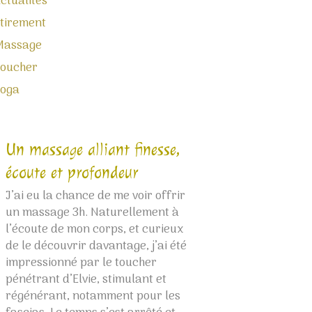
ctualités
tirement
Massage
oucher
Yoga
Un massage alliant finesse,
Bulle thaïlanda
écoute et profondeur
Le massage d’Elvie
la source, à sa sou
J’ai eu la chance de me voir offrir
sont précis, envel
un massage 3h. Naturellement à
profonds, fluides e
l’écoute de mon corps, et curieux
Habitué des massa
de le découvrir davantage, j’ai été
Thaïlande, je me s
impressionné par le toucher
instantanément da
pénétrant d’Elvie, stimulant et
merveilleux pays. 
régénérant, notamment pour les
rencontre d’âme. À