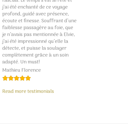
fascias. Le temps s’est arrêté et
hésiter. Merci chèr
j’ai été enchanté de ce voyage
moment lumineux 
profond, guidé avec présence,
Boukellal Sami
écoute et finesse. Souffrant d’une
faiblesse passagère au foie, que
je n’avais pas mentionnée à Elvie,
Read more testimo
j’ai été impressionné qu’elle la
détecte, et puisse la soulager
complètement grâce à un soin
adapté. Un must!
Mathieu Florence
Read more testimonials